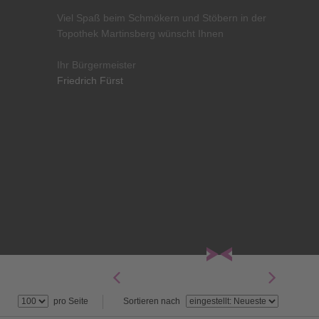
Viel Spaß beim Schmökern und Stöbern in der
Topothek Martinsberg wünscht Ihnen
Ihr Bürgermeister
Friedrich Fürst
pro Seite
Sortieren nach