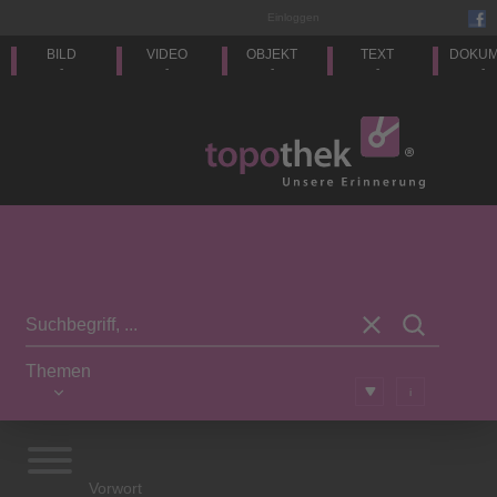
Einloggen
BILD
VIDEO
OBJEKT
TEXT
DOKU
-
-
-
-
-
Themen
i
Vorwort